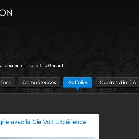
EON
é par seconde..." Jean-Luc Godard
tions
Compétences
Portfolios
Centres d'intérêt
ne avec la Cie Volt Expérience