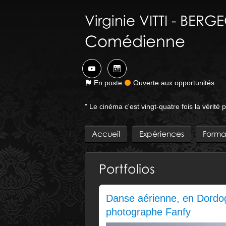
Virginie
VITTI - BERG
Comédienne
En poste
Ouverte aux opportunités
" Le cinéma c'est vingt-quatre fois la vérit
Accueil
Expériences
Forma
Portfolios
Danse aérienne, en Dordog
photographe Fanfy